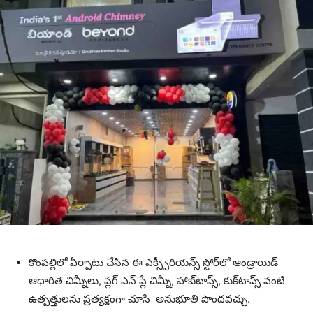
కొంపల్లిలో ఏర్పాటు చేసిన ఈ ఎక్స్పీరియన్స్ స్టోర్‌లో ఆండ్రాయిడ్
ఆధారిత చిమ్నీలు, ప్లగ్ ఎన్ ప్లే చిమ్నీ, హాబ్‌టాప్స్, కుక్‌టాప్స్ వంటి
ఉత్పత్తులను ప్రత్యక్షంగా చూసి అనుభూతి పొందవచ్చు.