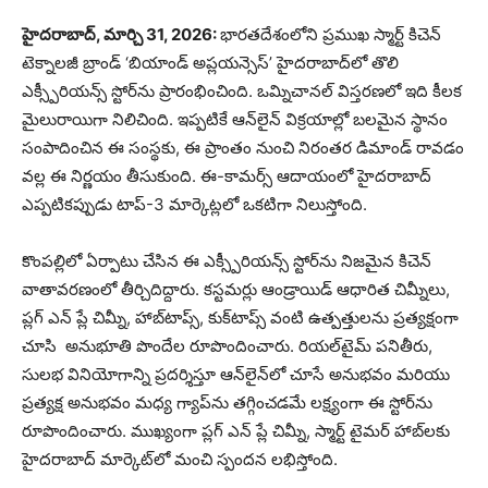
హైదరాబాద్, మార్చి 31, 2026:
భారతదేశంలోని ప్రముఖ స్మార్ట్ కిచెన్
టెక్నాలజీ బ్రాండ్ ‘బియాండ్ అప్లయన్సెస్’ హైదరాబాద్‌లో తొలి
ఎక్స్పీరియన్స్ స్టోర్‌ను ప్రారంభించింది. ఒమ్నిచానల్ విస్తరణలో ఇది కీలక
మైలురాయిగా నిలిచింది. ఇప్పటికే ఆన్‌లైన్ విక్రయాల్లో బలమైన స్థానం
సంపాదించిన ఈ సంస్థకు, ఈ ప్రాంతం నుంచి నిరంతర డిమాండ్ రావడం
వల్ల ఈ నిర్ణయం తీసుకుంది. ఈ-కామర్స్ ఆదాయంలో హైదరాబాద్
ఎప్పటికప్పుడు టాప్-3 మార్కెట్లలో ఒకటిగా నిలుస్తోంది.
కొంపల్లిలో ఏర్పాటు చేసిన ఈ ఎక్స్పీరియన్స్ స్టోర్‌ను నిజమైన కిచెన్
వాతావరణంలో తీర్చిదిద్దారు. కస్టమర్లు ఆండ్రాయిడ్ ఆధారిత చిమ్నీలు,
ప్లగ్ ఎన్ ప్లే చిమ్నీ, హాబ్‌టాప్స్, కుక్‌టాప్స్ వంటి ఉత్పత్తులను ప్రత్యక్షంగా
చూసి అనుభూతి పొందేల రూపొందించారు. రియల్‌టైమ్ పనితీరు,
సులభ వినియోగాన్ని ప్రదర్శిస్తూ ఆన్‌లైన్‌లో చూసే అనుభవం మరియు
ప్రత్యక్ష అనుభవం మధ్య గ్యాప్‌ను తగ్గించడమే లక్ష్యంగా ఈ స్టోర్‌ను
రూపొందించారు. ముఖ్యంగా ప్లగ్ ఎన్ ప్లే చిమ్నీ, స్మార్ట్ టైమర్ హాబ్‌లకు
హైదరాబాద్ మార్కెట్‌లో మంచి స్పందన లభిస్తోంది.