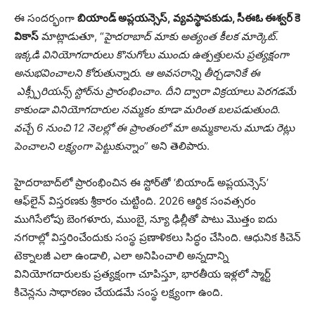
ఈ సందర్భంగా
బియాండ్ అప్లయన్సెస్
,
వ్యవస్థాపకుడు, సీఈఓ ఈశ్వర్ కె
వికాస్
మాట్లాడుతూ, “
హైదరాబాద్ మాకు అత్యంత కీలక మార్కెట్.
ఇక్కడి వినియోగదారులు కొనుగోలు ముందు ఉత్పత్తులను ప్రత్యక్షంగా
అనుభవించాలని కోరుతున్నారు. ఆ అవసరాన్ని తీర్చడానికే ఈ
ఎక్స్పీరియన్స్ స్టోర్‌ను ప్రారంభించాం. దీని ద్వారా విక్రయాలు పెరగడమే
కాకుండా వినియోగదారుల నమ్మకం కూడా మరింత బలపడుతుంది.
వచ్చే 6 నుంచి 12 నెలల్లో ఈ ప్రాంతంలో మా అమ్మకాలను మూడు రెట్లు
పెంచాలని లక్ష్యంగా పెట్టుకున్నాం
” అని తెలిపారు.
హైదరాబాద్‌లో ప్రారంభించిన ఈ స్టోర్‌తో ‘బియాండ్ అప్లయన్సెస్’
ఆఫ్‌లైన్ విస్తరణకు శ్రీకారం చుట్టింది. 2026 ఆర్థిక సంవత్సరం
ముగిసేలోపు బెంగళూరు, ముంబై, న్యూ ఢిల్లీతో పాటు మొత్తం ఐదు
నగరాల్లో విస్తరించేందుకు సంస్థ ప్రణాళికలు సిద్ధం చేసింది. ఆధునిక కిచెన్
టెక్నాలజీ ఎలా ఉండాలి, ఎలా అనిపించాలి అన్నదాన్ని
వినియోగదారులకు ప్రత్యక్షంగా చూపిస్తూ, భారతీయ ఇళ్లలో స్మార్ట్
కిచెన్లను సాధారణం చేయడమే సంస్థ లక్ష్యంగా ఉంది.