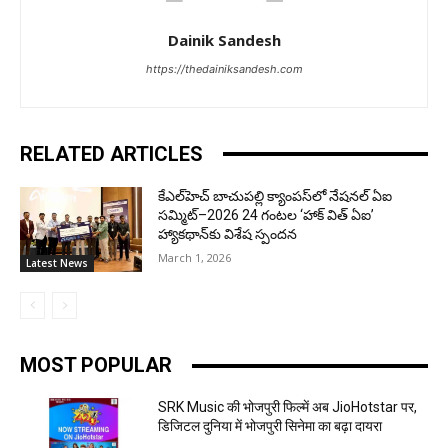
Dainik Sandesh
https://thedainiksandesh.com
RELATED ARTICLES
కేఎల్‌హెచ్ బాచుపల్లి క్యాంపస్‌లో నేషనల్‌ ఏఐ
సమ్మిట్‌–2026 24 గంటల ‘హాక్ విత్ ఏఐ’
హ్యాకథాన్‌కు విశేష స్పందన
March 1, 2026
Latest News
MOST POPULAR
SRK Music की भोजपुरी फिल्में अब JioHotstar पर,
डिजिटल दुनिया में भोजपुरी सिनेमा का बढ़ा दायरा