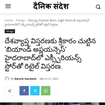
Home
Telugu
దేశవ్యాప్త విస్తరణకు శ్రీకారం చుట్టిన ‘బియాండ్ అప్లయన్సెస్’
హైదరాబాద్‌లో ఎక్స్పీరియన్స్ స్టోర్‌తో రిటైల్ విస్తరణ.
Telugu
దేశవ్యాప్త విస్తరణకు శ్రీకారం చుట్టిన
‘బియాండ్ అప్లయన్సెస్’
హైదరాబాద్‌లో ఎక్స్పీరియన్స్
స్టోర్‌తో రిటైల్ విస్తరణ.
By
Dainik Sandesh
March 31, 2026