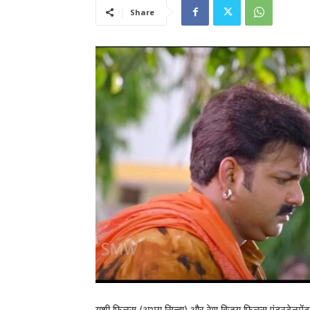
Share
यशी फिल्म्स (अभय सिन्हा) और रेणु विजय फिल्म्स एंटरटेनमेंट