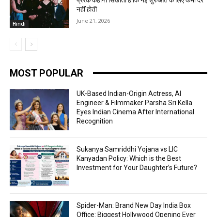
प्रेरक कहानी सिखाती है कि नई शुरुआत के लिए कभी देर
नहीं होती
June 21, 2026
Hindi
MOST POPULAR
UK-Based Indian-Origin Actress, AI
Engineer & Filmmaker Parsha Sri Kella
Eyes Indian Cinema After International
Recognition
Sukanya Samriddhi Yojana vs LIC
Kanyadan Policy: Which is the Best
Investment for Your Daughter’s Future?
Spider-Man: Brand New Day India Box
Office: Biggest Hollywood Opening Ever