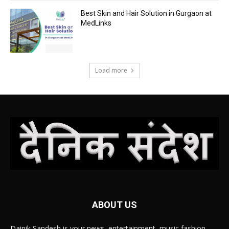
Best Skin and Hair Solution in Gurgaon at
MedLinks
Load more
ABOUT US
Dainik Sandesh is your news, entertainment, music fashion